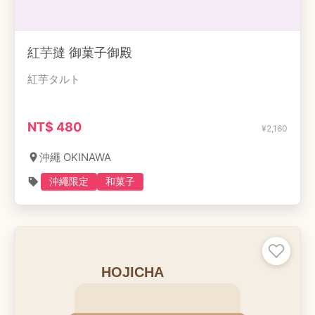
紅芋撻 御菓子御殿
紅芋タルト
NT$
480
¥
2,160
沖繩 OKINAWA
沖繩限定
和菓子