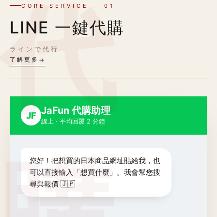
CORE SERVICE — 01
LINE 一鍵代購
ラインで代行
了解更多
→
JaFun 代購助理
JF
線上 · 平均回覆 2 分鐘
您好！把想買的日本商品網址貼給我，也
可以直接輸入「想買什麼」。我會幫您搜
尋與報價 🇯🇵